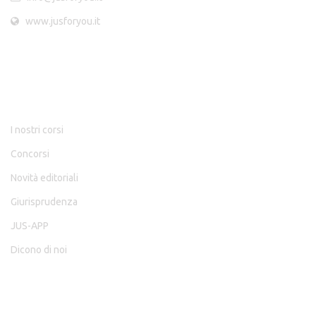
www.jusforyou.it
RISORSE
I nostri corsi
Concorsi
Novità editoriali
Giurisprudenza
JUS-APP
Dicono di noi