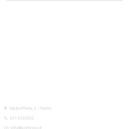
CONTATTI
Via Brofferio, 3 – Torino
011 0720202
info@jusforyou.it