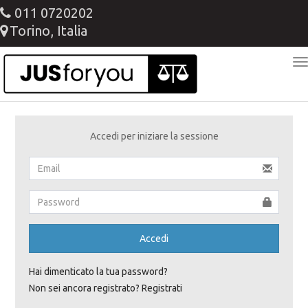
011 0720202
Torino, Italia
T
N
Accedi per iniziare la sessione
Accedi
Hai dimenticato la tua password?
Non sei ancora registrato? Registrati