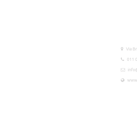
CONT
Via Bro
011 0
info@
www.j