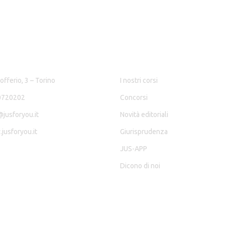
ATTI
RISORSE
fferio, 3 – Torino
I nostri corsi
720202
Concorsi
jusforyou.it
Novità editoriali
usforyou.it
Giurisprudenza
JUS-APP
Dicono di noi